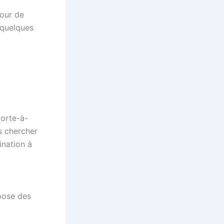
pour de
 quelques
porte-à-
s chercher
ination à
ose des