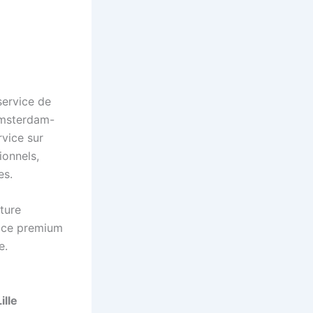
service de
’Amsterdam-
rvice sur
ionnels,
es.
iture
vice premium
e.
ille