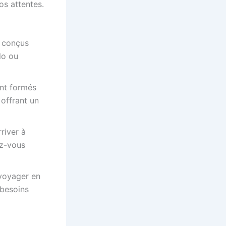
os attentes.
t conçus
lo ou
nt formés
 offrant un
rriver à
ez-vous
 voyager en
 besoins