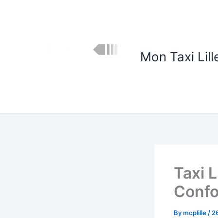
Skip
to
content
Mon Taxi Lill
Taxi 
Confo
By
mcplille
/
2