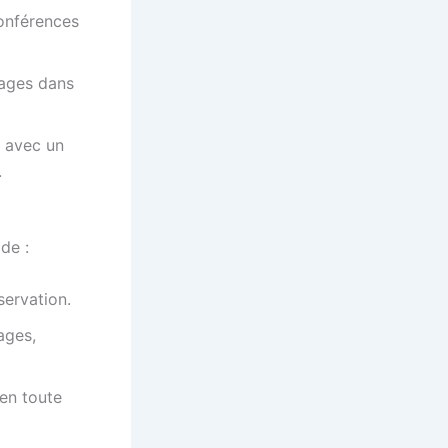
onférences
ages dans
 avec un
.
de :
servation.
ages,
en toute