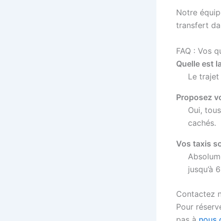
Notre équip
transfert da
FAQ : Vos q
Quelle est l
Le trajet
Proposez vo
Oui, tous
cachés.
Vos taxis s
Absolume
jusqu’à 
Contactez n
Pour réserv
pas à
nous 