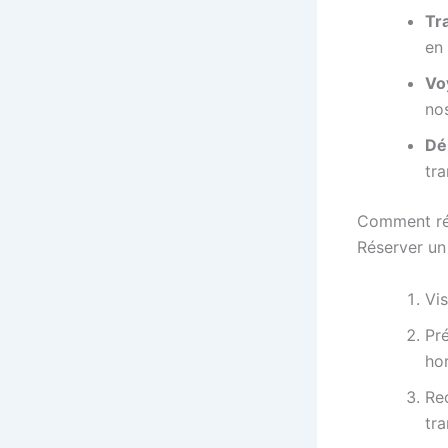
Tr
en 
Vo
nos
Dé
tra
Comment rés
Réserver u
Vi
Pr
hor
Re
tra