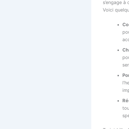
s’engage à o
Voici quelqu
Co
po
ac
Ch
pou
ser
Pon
l’h
im
Ré
tou
spé