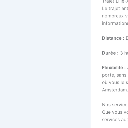
Trajet Lille
Le trajet en
nombreux voy
information
Distance :
E
Durée :
3 he
Flexibilité :
A
porte, sans
où vous le 
Amsterdam.
Nos service
Que vous voy
services ada