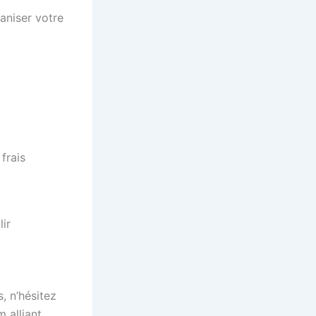
aniser votre
 frais
ir
, n’hésitez
m alliant