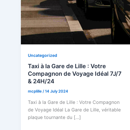
Uncategorized
Taxi à la Gare de Lille : Votre
Compagnon de Voyage Idéal 7J/7
& 24H/24
mcplille
/
14 July 2024
Taxi à la Gare de Lille : Votre Compagnon
de Voyage Idéal La Gare de Lille, véritable
plaque tournante du […]