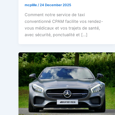
mcplille
/
24 December 2025
Comment notre service de taxi
conventionné CPAM facilite vos rendez-
vous médicaux et vos trajets de santé,
avec sécurité, ponctualité et […]